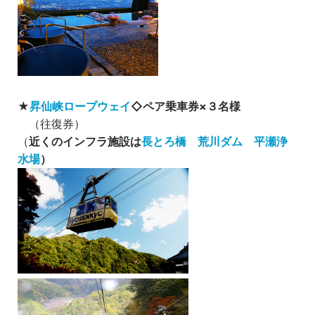
★
昇仙峡ロープウェイ
◇ペア乗車券×３名様
（往復券）
（
近くのインフラ施設は
長とろ橋
荒川ダム
平瀬浄
水場
）