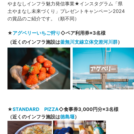
やまなしインフラ魅力発信事業★インスタグラム「県
土やまなし未来づくり」プレゼントキャンペーン2024
の賞品のご紹介です。（順不同）
★
アグベリーいちご狩り
◇ペア利用券×3名様
（近くのインフラ施設は
釜無川支線立体交差河川群
）
★
STANDARD PIZZA
◇食事券3,000円分×3名様
（近くのインフラ施設は
徳島堰
）