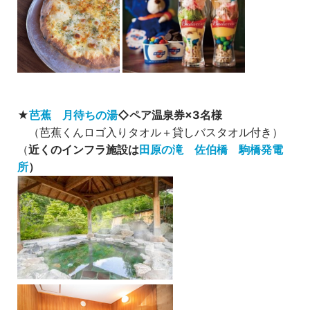
★
芭蕉 月待ちの湯
◇ペア温泉券×3名様
（芭蕉くんロゴ入りタオル＋貸しバスタオル付き）
（
近くのインフラ施設は
田原の滝
佐伯橋
駒橋発電
所
）