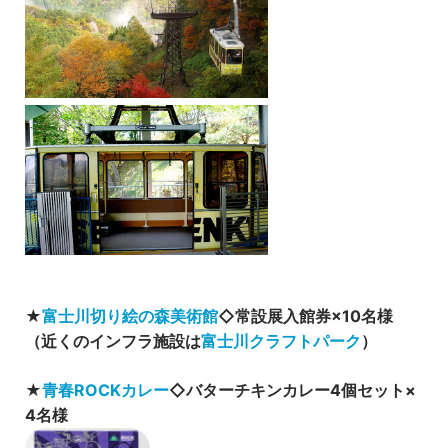
★
富士川切り絵の森美術館
◇常設展入館券×10名様
（近くのインフラ施設は
富士川クラフトパーク
）
★
青春ROCKカレー
◇バターチキンカレー4個セット×
4名様