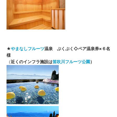
★
やまなしフルーツ
温泉 ぷくぷく◇ペア温泉券×６名
様
（
近くのインフラ施設は
笛吹川フルーツ公園
）