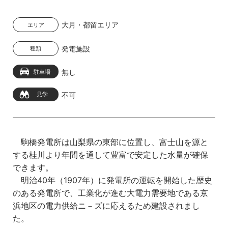
大月・都留エリア
エリア
発電施設
種類
無し
駐車場
不可
見学
駒橋発電所は山梨県の東部に位置し、富士山を源と
する桂川より年間を通して豊富で安定した水量が確保
できます。
明治40年（1907年）に発電所の運転を開始した歴史
のある発電所で、工業化が進む大電力需要地である京
浜地区の電力供給ニ－ズに応えるため建設されまし
た。