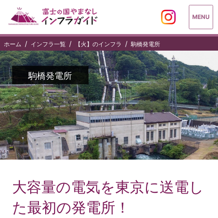
MENU
ホーム
インフラ一覧
【火】のインフラ
駒橋発電所
駒橋発電所
大容量の電気を東京に送電し
た最初の発電所！