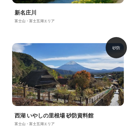
新名庄川
富士山・富士五湖エリア
砂防
西湖 いやしの里根場 砂防資料館
富士山・富士五湖エリア