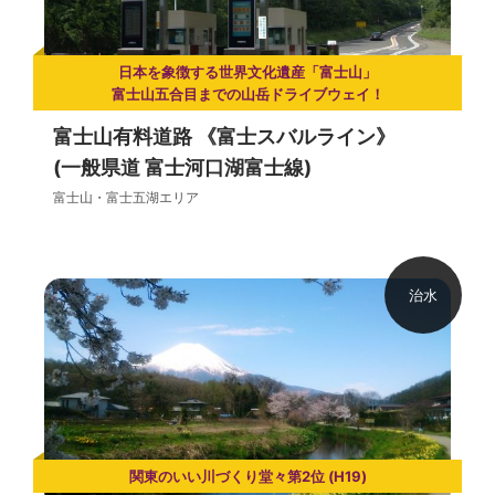
日本を象徴する世界文化遺産「富士山」
富士山五合目までの山岳ドライブウェイ！
富士山有料道路 《富士スバルライン》
(一般県道 富士河口湖富士線)
富士山・富士五湖エリア
治水
関東のいい川づくり堂々第2位 (H19)