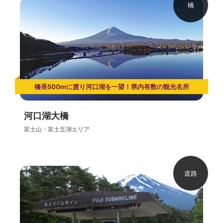
橋
橋長500mに渡り河口湖を一望！県内有数の観光名所
河口湖大橋
富士山・富士五湖エリア
道路