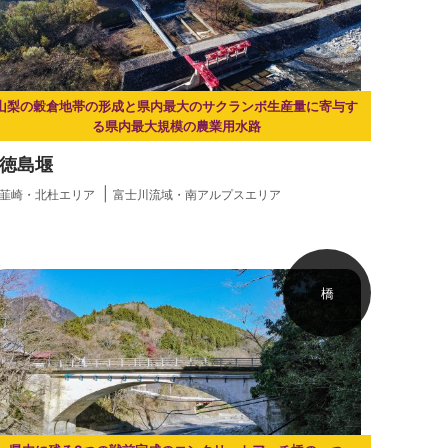
山梨の穀倉地帯の形成と県内最大のサクランボ生産量に寄与す
る県内最大規模の農業用水路
徳島堰
韮崎・北杜エリア
富士川流域・南アルプスエリア
橋