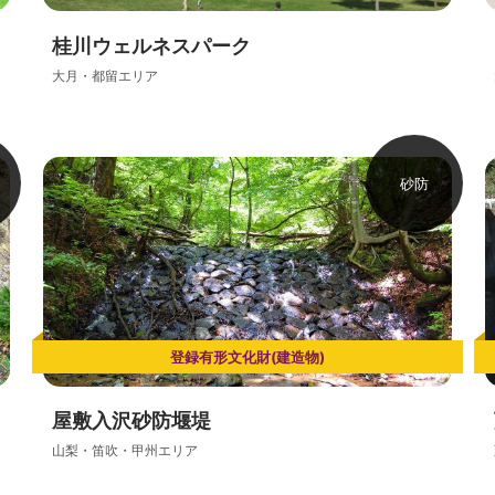
桂川ウェルネスパーク
大月・都留エリア
砂防
登録有形文化財(建造物)
屋敷入沢砂防堰堤
山梨・笛吹・甲州エリア