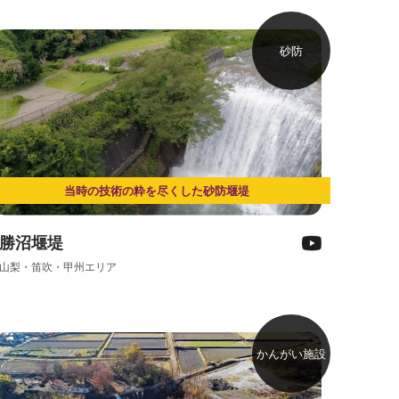
砂防
当時の技術の粋を尽くした砂防堰堤
勝沼堰堤
山梨・笛吹・甲州エリア
かんがい施設