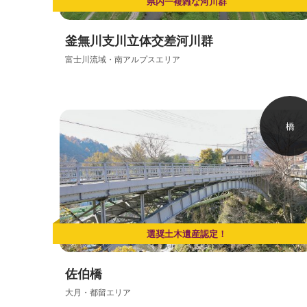
県内一複雑な河川群
釜無川支川立体交差河川群
富士川流域・南アルプスエリア
橋
選奨土木遺産認定！
佐伯橋
大月・都留エリア