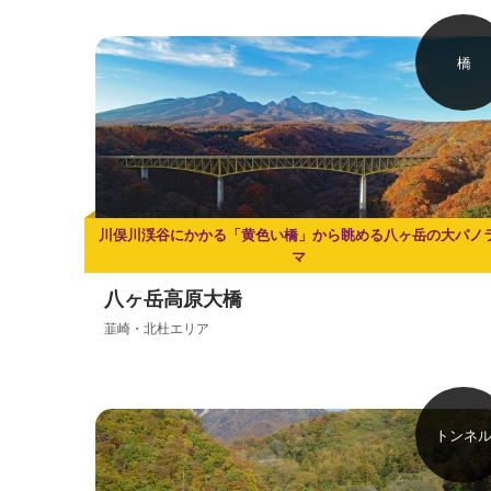
橋
川俣川渓谷にかかる「黄色い橋」から眺める八ヶ岳の大パノ
マ
八ヶ岳高原大橋
韮崎・北杜エリア
トンネ