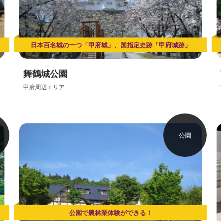
日本百名城の一つ「甲府城」、国指定史跡「甲府城跡」
舞鶴城公園
甲府周辺エリア
公園
公園で農林業体験ができる！