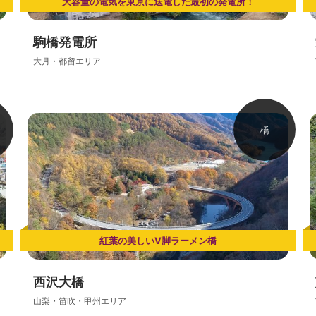
大容量の電気を東京に送電した最初の発電所！
駒橋発電所
大月・都留エリア
橋
紅葉の美しいV脚ラーメン橋
西沢大橋
山梨・笛吹・甲州エリア