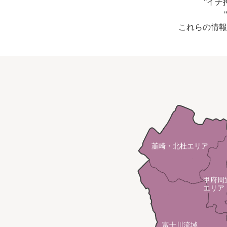
"イ
これらの情報
韮崎・北杜エリア
甲府周
エリア
富士川流域