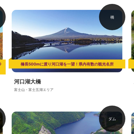
橋
ラ
橋長500mに渡り河口湖を一望！県内有数の観光名所
河口湖大橋
富士山・富士五湖エリア
ル
ダム