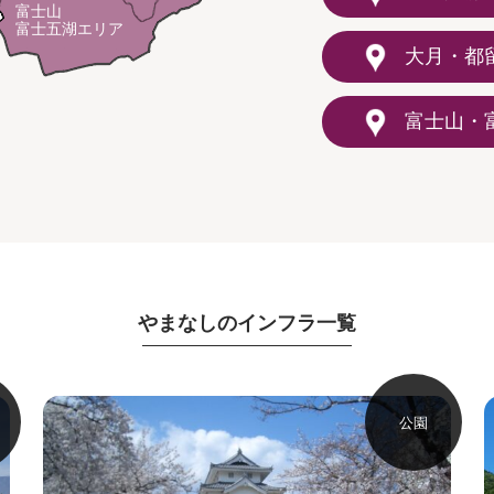
富士山
富士五湖エリア
大月・都
富士山・
やまなしのインフラ一覧
公園