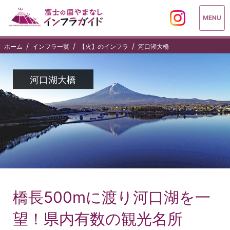
MENU
ホーム
インフラ一覧
【火】のインフラ
河口湖大橋
河口湖大橋
橋長500mに渡り河口湖を一
望！県内有数の観光名所