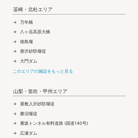
韮崎・北杜エリア
万年橋
八ヶ岳高原大橋
徳島堰
唐沢砂防堰堤
大門ダム
このエリアの施設をもっと見る
山梨・笛吹・甲州エリア
屋敷入沢砂防堰堤
勝沼堰堤
雁坂トンネル有料道路 (国道140号)
広瀬ダム