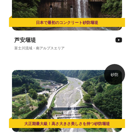
日本で最初のコンクリート砂防堰堤
芦安堰堤
富士川流域・南アルプスエリア
砂防
大正期最大級！高さ大きさ美しさを持つ砂防堰堤