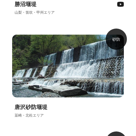
勝沼堰堤
山梨・笛吹・甲州エリア
砂防
唐沢砂防堰堤
韮崎・北杜エリア