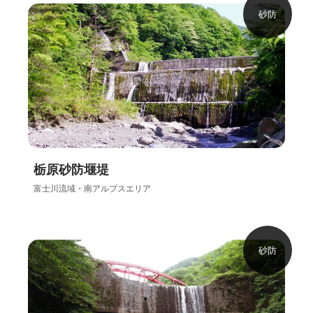
砂防
栃原砂防堰堤
富士川流域・南アルプスエリア
砂防