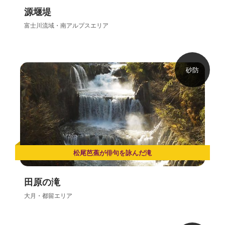
源堰堤
富士川流域・南アルプスエリア
砂防
松尾芭蕉が俳句を詠んだ滝
田原の滝
大月・都留エリア