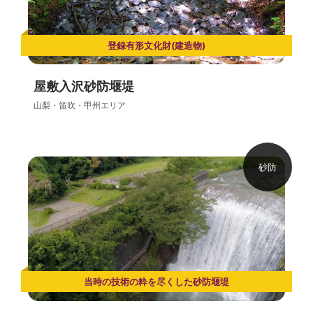
登録有形文化財(建造物)
屋敷入沢砂防堰堤
山梨・笛吹・甲州エリア
砂防
当時の技術の粋を尽くした砂防堰堤