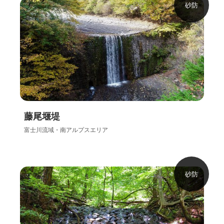
砂防
藤尾堰堤
富士川流域・南アルプスエリア
砂防