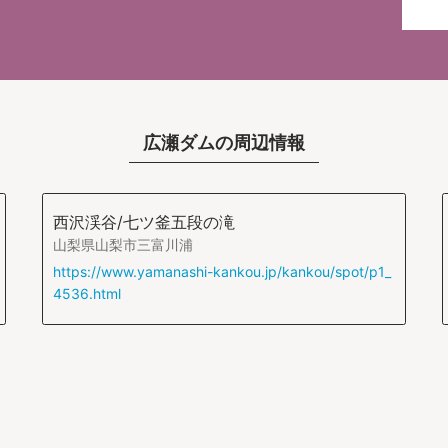
広瀬ダムの周辺情報
西沢渓谷/七ツ釜五段の滝
山梨県山梨市三富川浦
https://www.yamanashi-kankou.jp/kankou/spot/p1_
4536.html