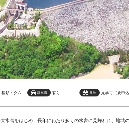
種類
ダム
有り
見学可（要申
駐車場
見学
の大水害をはじめ、長年にわたり多くの水害に見舞われ、地域