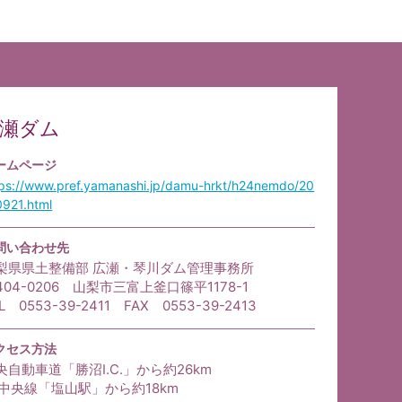
瀬ダム
ームページ
tps://www.pref.yamanashi.jp/damu-hrkt/h24nemdo/20
0921.html
問い合わせ先
梨県県土整備部 広瀬・琴川ダム管理事務所
404-0206 山梨市三富上釜口篠平1178-1
L 0553-39-2411 FAX 0553-39-2413
クセス方法
央自動車道「勝沼I.C.」から約26km
R中央線「塩山駅」から約18km