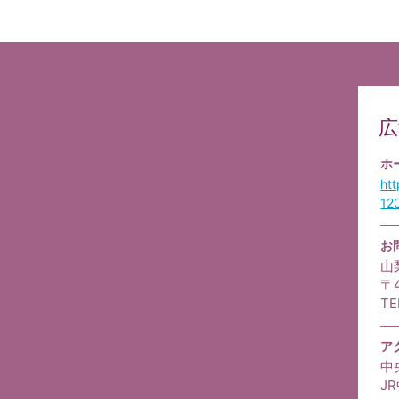
広
ホ
ht
12
お
山
〒
TE
ア
中
J