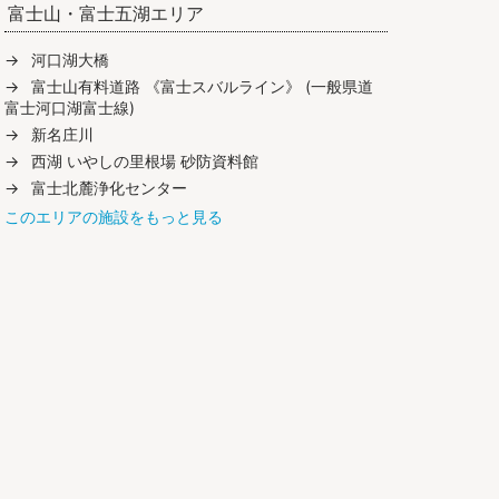
富士山・富士五湖エリア
河口湖大橋
富士山有料道路 《富士スバルライン》 (一般県道
富士河口湖富士線)
新名庄川
西湖 いやしの里根場 砂防資料館
富士北麓浄化センター
このエリアの施設をもっと見る