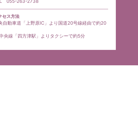
L 055-263-2738
クセス方法
央自動車道「上野原IC」より国道20号線経由で約20
R中央線「四方津駅」よりタクシーで約5分