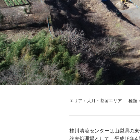
エリア
大月・都留エリア
種類
桂川清流センターは山梨県の東
終末処理場として、平成16年