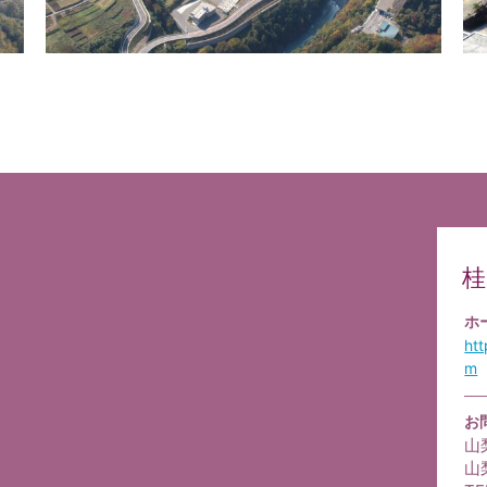
桂
ホ
ht
m
お
山
山