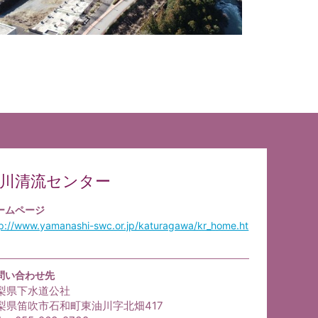
川清流センター
ームページ
tp://www.yamanashi-swc.or.jp/katuragawa/kr_home.ht
問い合わせ先
梨県下水道公社
梨県笛吹市石和町東油川字北畑417