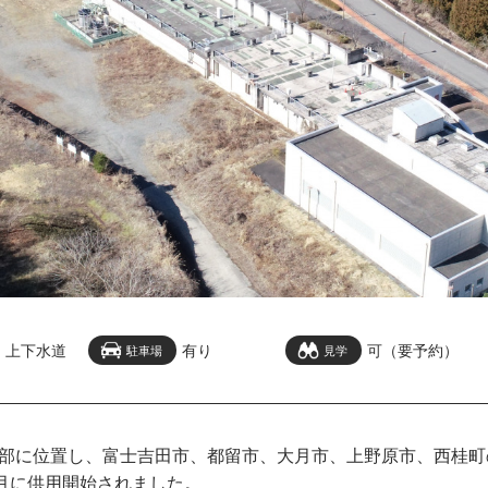
上下水道
有り
可（要予約）
駐車場
見学
部に位置し、富士吉田市、都留市、大月市、上野原市、西桂町
4月に供用開始されました。