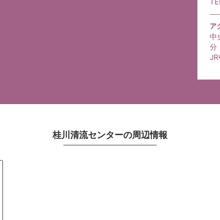
TE
ア
中
分
J
桂川清流センターの周辺情報